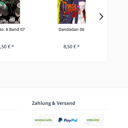
No. 8 Band 07
Dandadan 06
Cha
,50 € *
8,50 € *
Zahlung & Versand