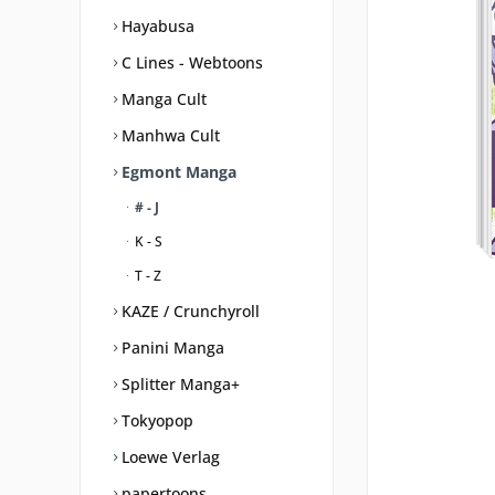
Hayabusa
C Lines - Webtoons
Manga Cult
Manhwa Cult
Egmont Manga
# - J
K - S
T - Z
KAZE / Crunchyroll
Panini Manga
Splitter Manga+
Tokyopop
Loewe Verlag
papertoons