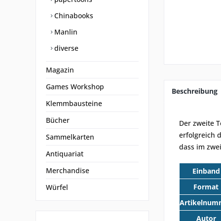
Chinabooks
Manlin
diverse
Magazin
Games Workshop
Beschreibung
Klemmbausteine
Bücher
Der zweite T
erfolgreich 
Sammelkarten
dass im zwe
Antiquariat
Merchandise
Einband
Format
Würfel
Artikelnum
Autor