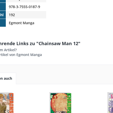
978-3-7555-0187-9
hl
192
Egmont Manga
hrende Links zu "Chainsaw Man 12"
m Artikel?
rtikel von Egmont Manga
en auch