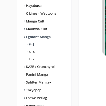
Hayabusa
C Lines - Webtoons
Manga Cult
Manhwa Cult
Egmont Manga
# - J
K - S
T - Z
KAZE / Crunchyroll
Panini Manga
Splitter Manga+
Tokyopop
Loewe Verlag
papertoons