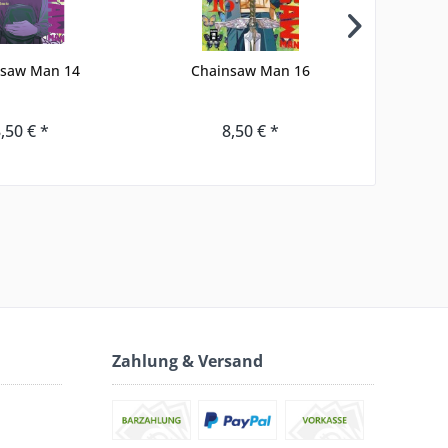
nsaw Man 14
Chainsaw Man 16
Sexlan
,50 € *
8,50 € *
Zahlung & Versand