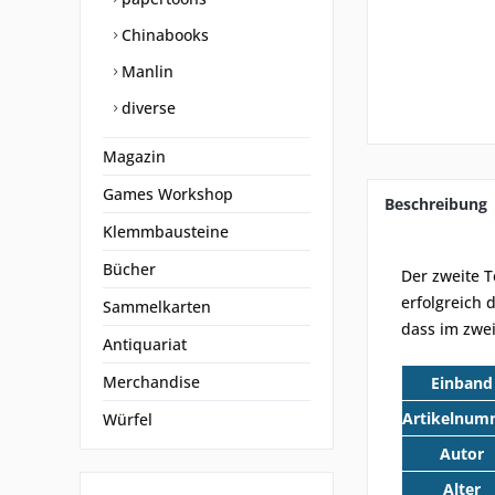
Chinabooks
Manlin
diverse
Magazin
Games Workshop
Beschreibung
Klemmbausteine
Bücher
Der zweite T
erfolgreich 
Sammelkarten
dass im zwe
Antiquariat
Merchandise
Einband
Artikelnum
Würfel
Autor
Alter