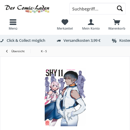
Menü
Merkzettel
Mein Konto
Warenkorb
Click & Collect möglich
Versandkosten 3,99 €
Kosten
Übersicht
K - S