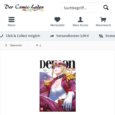
Menü
Merkzettel
Mein Konto
Warenkorb
Click & Collect möglich
Versandkosten 3,99 €
Kosten
Übersicht
# - J