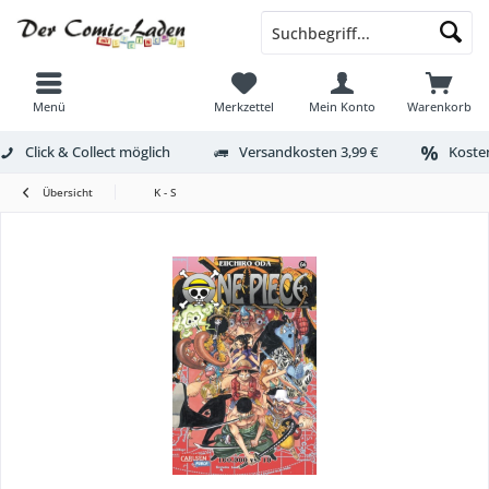
Menü
Merkzettel
Mein Konto
Warenkorb
Click & Collect möglich
Versandkosten 3,99 €
Kosten
Übersicht
K - S