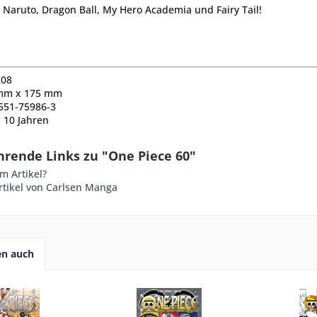
 Naruto, Dragon Ball, My Hero Academia und Fairy Tail!
208
mm
x
175
mm
-551-75986-3
b 10
Jahren
hrende Links zu "One Piece 60"
m Artikel?
rtikel von Carlsen Manga
en auch