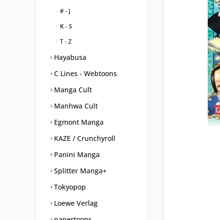
# - J
K - S
T - Z
Hayabusa
C Lines - Webtoons
Manga Cult
Manhwa Cult
Egmont Manga
KAZE / Crunchyroll
Panini Manga
Splitter Manga+
Tokyopop
Loewe Verlag
papertoons