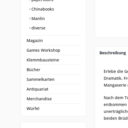
Chinabooks
Manlin
diverse
Magazin
Games Workshop
Beschreibung
Klemmbausteine
Bücher
Erlebe die G
Dramatik, Fr
Sammelkarten
Mangaserie 
Antiquariat
Nach dem Tod
Merchandise
entkommen un
Würfel
unerträglic
beiden Brüde