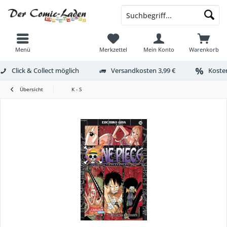
Menü
Merkzettel
Mein Konto
Warenkorb
Click & Collect möglich
Versandkosten 3,99 €
Kosten
Übersicht
K - S