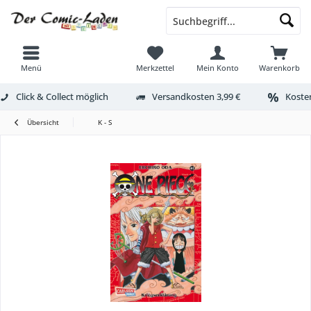
Menü
Merkzettel
Mein Konto
Warenkorb
Click & Collect möglich
Versandkosten 3,99 €
Kosten
Übersicht
K - S