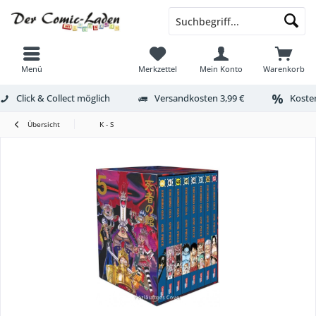
Menü
Merkzettel
Mein Konto
Warenkorb
Click & Collect möglich
Versandkosten 3,99 €
Kosten
Übersicht
K - S