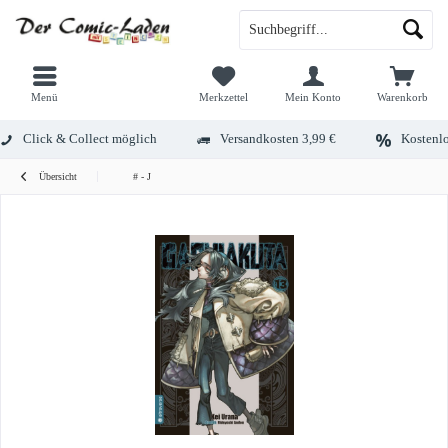
Menü
Merkzettel
Mein Konto
Warenkorb
Click & Collect möglich
Versandkosten 3,99 €
Kostenlo
Übersicht
# - J