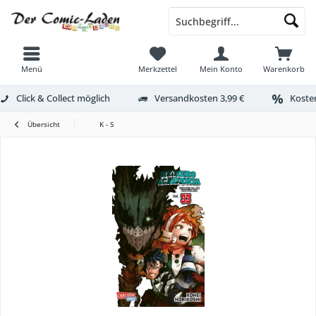
Menü
Merkzettel
Mein Konto
Warenkorb
Click & Collect möglich
Versandkosten 3,99 €
Kosten
Übersicht
K - S