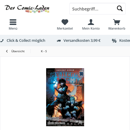
Menü
Merkzettel
Mein Konto
Warenkorb
Click & Collect möglich
Versandkosten 3,99 €
Kosten
Übersicht
K - S