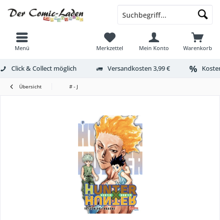
Menü
Merkzettel
Mein Konto
Warenkorb
Click & Collect möglich
Versandkosten 3,99 €
Kosten
Übersicht
# - J