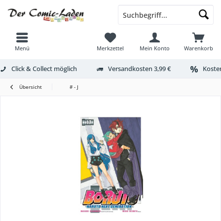
Menü
Merkzettel
Mein Konto
Warenkorb
Click & Collect möglich
Versandkosten 3,99 €
Kosten
Übersicht
# - J