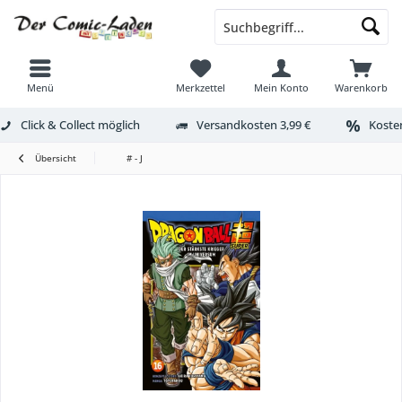
Menü
Merkzettel
Mein Konto
Warenkorb
Click & Collect möglich
Versandkosten 3,99 €
Kosten
Übersicht
# - J