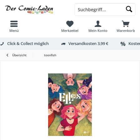
Menü
Merkzettel
Mein Konto
Warenkorb
Click & Collect möglich
Versandkosten 3,99 €
Kosten
Übersicht
toonfish