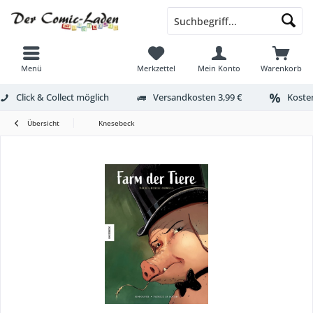
Menü
Merkzettel
Mein Konto
Warenkorb
Click & Collect möglich
Versandkosten 3,99 €
Kosten
Übersicht
Knesebeck