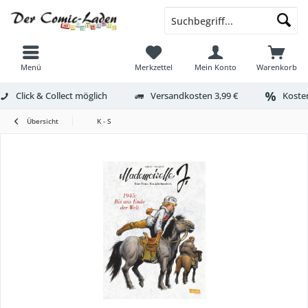
Menü
Merkzettel
Mein Konto
Warenkorb
Click & Collect möglich
Versandkosten 3,99 €
Kosten
Übersicht
K - S