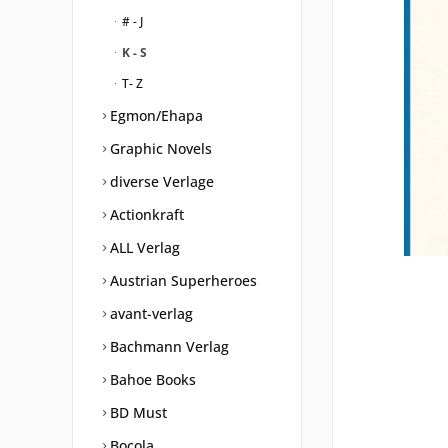
# - J
K - S
T- Z
Egmon/Ehapa
Graphic Novels
diverse Verlage
Actionkraft
ALL Verlag
Austrian Superheroes
avant-verlag
Bachmann Verlag
Bahoe Books
BD Must
Bocola