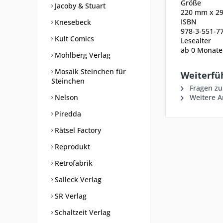
Größe
Jacoby & Stuart
220
mm
x
2
ISBN
Knesebeck
978-3-551-7
Kult Comics
Lesealter
ab 0
Monate
Mohlberg Verlag
Mosaik Steinchen für
Weiterfüh
Steinchen
Fragen zu
Nelson
Weitere Ar
Piredda
Rätsel Factory
Reprodukt
Retrofabrik
Salleck Verlag
SR Verlag
Schaltzeit Verlag