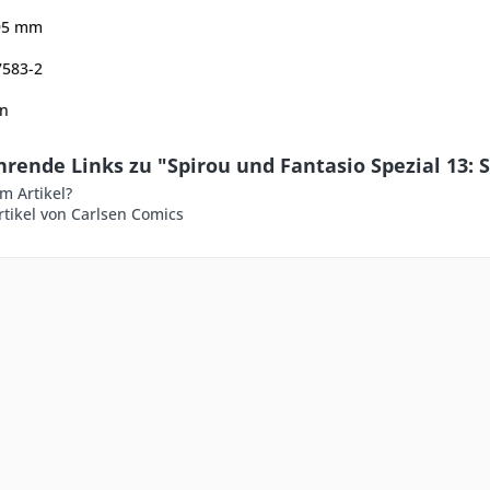
95
mm
7583-2
n
rende Links zu "Spirou und Fantasio Spezial 13: 
m Artikel?
tikel von Carlsen Comics