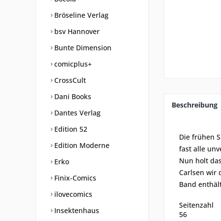
Bröseline Verlag
bsv Hannover
Bunte Dimension
comicplus+
CrossCult
Dani Books
Beschreibung
Dantes Verlag
Edition 52
Die frühen S
Edition Moderne
fast alle unv
Nun holt das
Erko
Carlsen wir 
Finix-Comics
Band enthält
ilovecomics
Seitenzahl
Insektenhaus
56