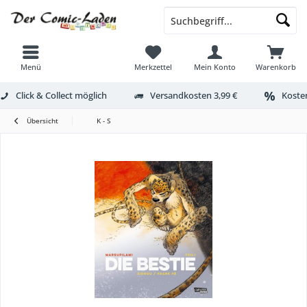
Menü
Merkzettel
Mein Konto
Warenkorb
Click & Collect möglich
Versandkosten 3,99 €
Kosten
Übersicht
K - S