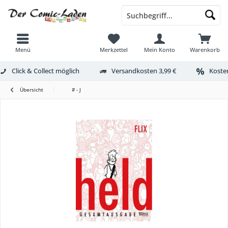
Menü
Merkzettel
Mein Konto
Warenkorb
Click & Collect möglich
Versandkosten 3,99 €
Kosten
Übersicht
# - J