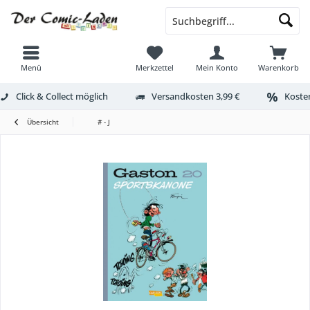
Menü
Merkzettel
Mein Konto
Warenkorb
Click & Collect möglich
Versandkosten 3,99 €
Kosten
Übersicht
# - J