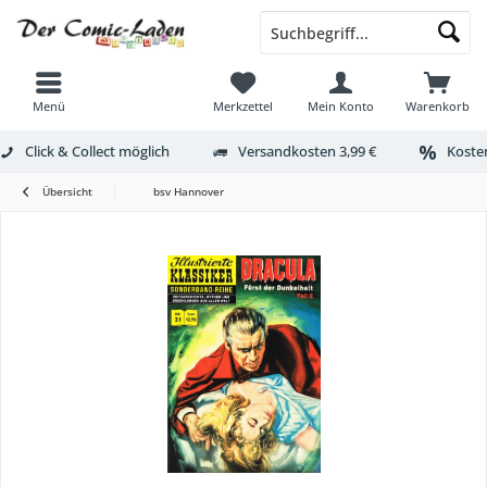
Menü
Merkzettel
Mein Konto
Warenkorb
Click & Collect möglich
Versandkosten 3,99 €
Kosten
Übersicht
bsv Hannover