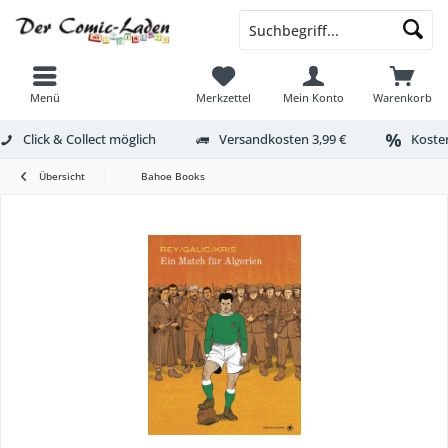
Menü
Merkzettel
Mein Konto
Warenkorb
Click & Collect möglich
Versandkosten 3,99 €
Kosten
Übersicht
Bahoe Books