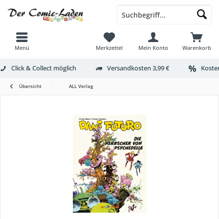
Menü
Merkzettel
Mein Konto
Warenkorb
Click & Collect möglich
Versandkosten 3,99 €
Kosten
Übersicht
ALL Verlag