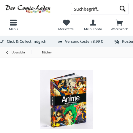
Menü
Merkzettel
Mein Konto
Warenkorb
Click & Collect möglich
Versandkosten 3,99 €
Kosten
Übersicht
Bücher