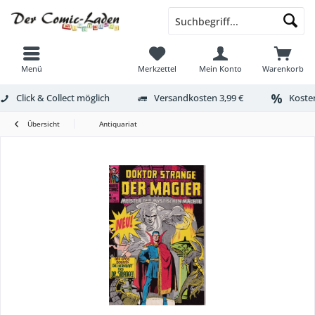
Menü
Merkzettel
Mein Konto
Warenkorb
Click & Collect möglich
Versandkosten 3,99 €
Kosten
Übersicht
Antiquariat