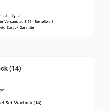
ollect möglich
er Versand ab € 99,- Bestellwert
eld-Zurück-Garantie
ock (14)
eln.
el Set Warlock (14)"