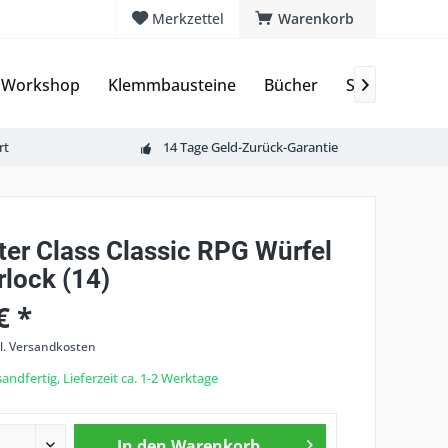
Merkzettel
Warenkorb
 Workshop
Klemmbausteine
Bücher
Sammelkarte

rt
14 Tage Geld-Zurück-Garantie
ter Class Classic RPG Würfel
rlock (14)
€ *
l. Versandkosten
andfertig, Lieferzeit ca. 1-2 Werktage
In den
Warenkorb