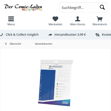
Menü
Merkzettel
Mein Konto
Warenkorb
Click & Collect möglich
Versandkosten 3,99 €
Kosten
Übersicht
Sammelkarten