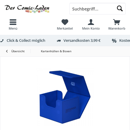
Menü
Merkzettel
Mein Konto
Warenkorb
Click & Collect möglich
Versandkosten 3,99 €
Kosten
Übersicht
Kartenhüllen & Boxen