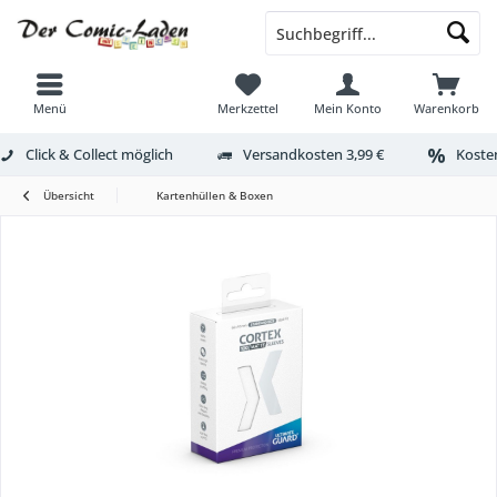
Menü
Merkzettel
Mein Konto
Warenkorb
Click & Collect möglich
Versandkosten 3,99 €
Kosten
Übersicht
Kartenhüllen & Boxen