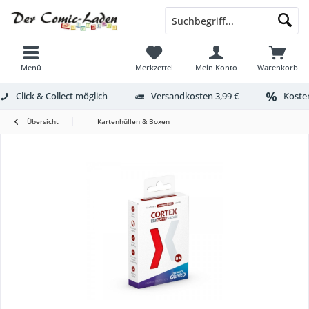
Menü
Merkzettel
Mein Konto
Warenkorb
Click & Collect möglich
Versandkosten 3,99 €
Kosten
Übersicht
Kartenhüllen & Boxen