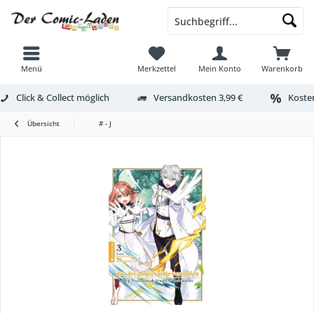
Menü
Merkzettel
Mein Konto
Warenkorb
Click & Collect möglich
Versandkosten 3,99 €
Kosten
Übersicht
# - J