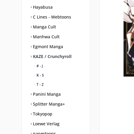
Hayabusa
C Lines - Webtoons
Manga Cult
Manhwa Cult
Egmont Manga
KAZE / Crunchyroll
# - J
K - S
T - Z
Panini Manga
Splitter Manga+
Tokyopop
Loewe Verlag
papertoons