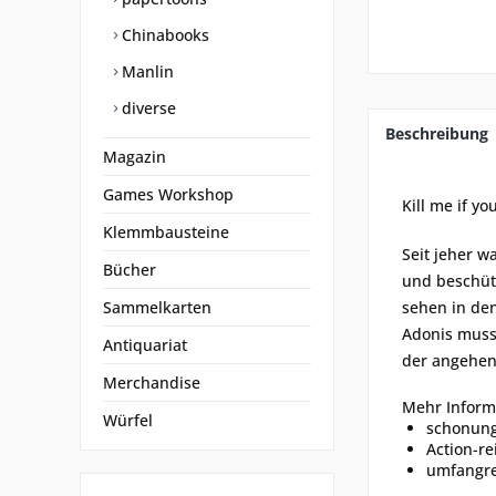
Chinabooks
Manlin
diverse
Beschreibung
Magazin
Games Workshop
Kill me if yo
Klemmbausteine
Seit jeher 
Bücher
und beschütz
Sammelkarten
sehen in de
Adonis muss 
Antiquariat
der angehen
Merchandise
Mehr Inform
Würfel
schonung
Action-r
umfangre