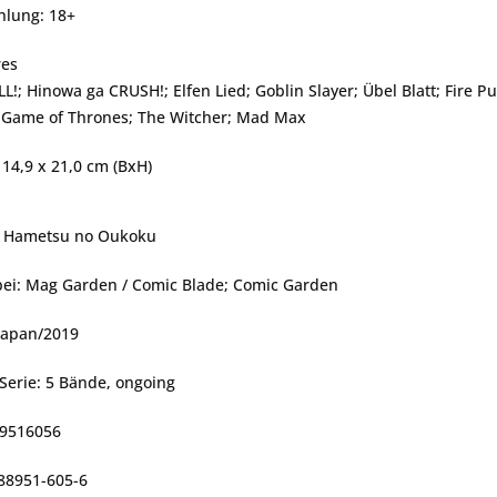
hlung: 18+
res
L!; Hinowa ga CRUSH!; Elfen Lied; Goblin Slayer; Übel Blatt; Fire P
; Game of Thrones; The Witcher; Mad Max
14,9 x 21,0 cm (BxH)
l: Hametsu no Oukoku
bei: Mag Garden / Comic Blade; Comic Garden
 Japan/2019
Serie: 5 Bände, ongoing
89516056
-88951-605-6