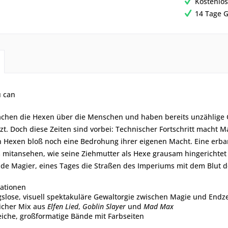
Kostenlos
14 Tage G
u can
wachen die Hexen über die Menschen und haben bereits unzählige G
t. Doch diese Zeiten sind vorbei: Technischer Fortschritt macht
n Hexen bloß noch eine Bedrohung ihrer eigenen Macht. Eine erb
mitansehen, wie seine Ziehmutter als Hexe grausam hingerichtet wi
de Magier, eines Tages die Straßen des Imperiums mit dem Blut de
ationen
slose, visuell spektakuläre Gewaltorgie zwischen Magie und End
eicher Mix aus
Elfen Lied
,
Goblin Slayer
und
Mad Max
iche, großformatige Bände mit Farbseiten