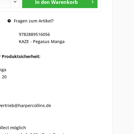
In den
Warenkorb
Fragen zum Artikel?
9782889516056
KAZE - Pegasus Manga
 Produktsicherheit:
nga
. 20
vertrieb@harpercollins.de
ollect möglich