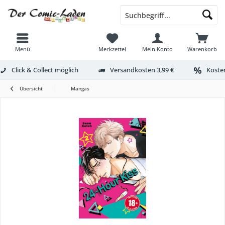
Menü
Merkzettel
Mein Konto
Warenkorb
Click & Collect möglich
Versandkosten 3,99 €
Kosten
Übersicht
Mangas