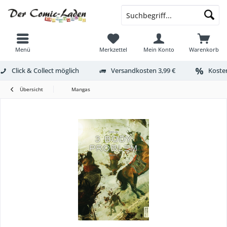
Menü
Merkzettel
Mein Konto
Warenkorb
Click & Collect möglich
Versandkosten 3,99 €
Kosten
Übersicht
Mangas