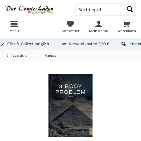
Menü
Merkzettel
Mein Konto
Warenkorb
Click & Collect möglich
Versandkosten 3,99 €
Kosten
Übersicht
Mangas