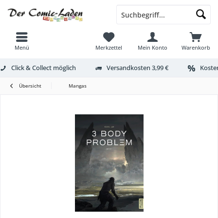
Menü
Merkzettel
Mein Konto
Warenkorb
Click & Collect möglich
Versandkosten 3,99 €
Kosten
Übersicht
Mangas