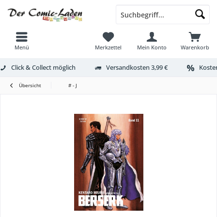
Menü
Merkzettel
Mein Konto
Warenkorb
Click & Collect möglich
Versandkosten 3,99 €
Kosten
Übersicht
# - J