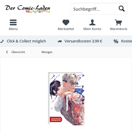
Menü
Merkzettel
Mein Konto
Warenkorb
Click & Collect möglich
Versandkosten 3,99 €
Kosten
Übersicht
Mangas