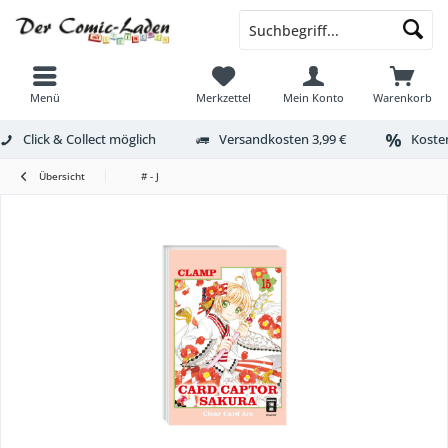
Menü
Merkzettel
Mein Konto
Warenkorb
Click & Collect möglich
Versandkosten 3,99 €
Kosten
Übersicht
# - J