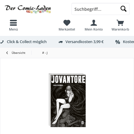
Menü
Merkzettel
Mein Konto
Warenkorb
Click & Collect möglich
Versandkosten 3,99 €
Kosten
Übersicht
# - J