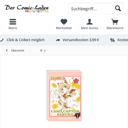
Menü
Merkzettel
Mein Konto
Warenkorb
Click & Collect möglich
Versandkosten 3,99 €
Kosten
Übersicht
# - J