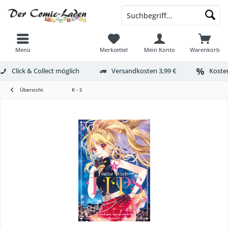
Menü
Merkzettel
Mein Konto
Warenkorb
Click & Collect möglich
Versandkosten 3,99 €
Kosten
Übersicht
K - S