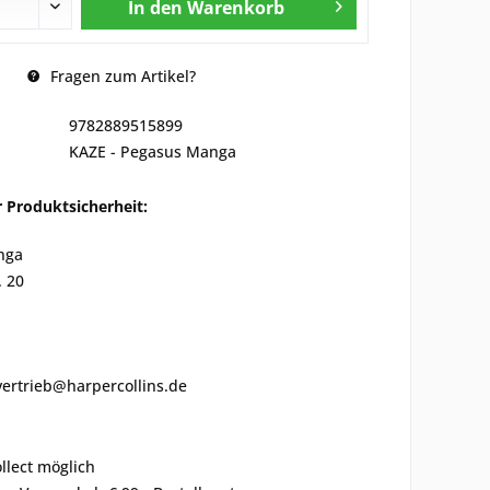
In den
Warenkorb
Fragen zum Artikel?
9782889515899
KAZE - Pegasus Manga
 Produktsicherheit:
nga
. 20
vertrieb@harpercollins.de
ollect möglich