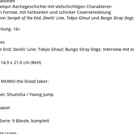
ationen
Vampir-Rachegeschichte mit vielschichtigen Charakteren
m Format, mit Farbseiten und schicker Coververedelung
 von
Seraph of the End
,
Devils' Line
,
Tokyo Ghoul
und
Bungo Stray Dogs
hlung: 16+
res
e End; Devils' Line; Tokyo Ghoul; Bungo Stray Dogs; Interview mit
14,9 x 21,0 cm (BxH)
l: MOMO-the blood taker-
bei: Shueisha / Young Jump
 Japan
Serie: 9 Bände, komplett
89515899