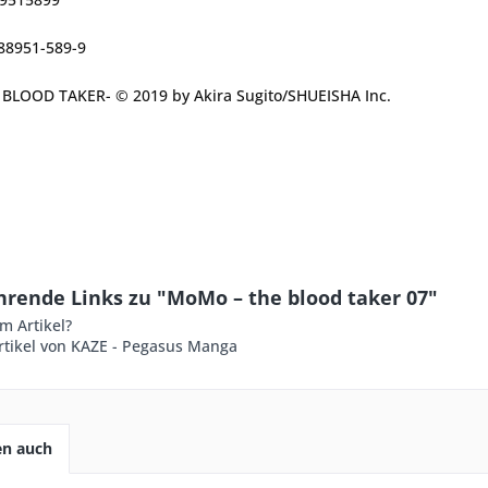
-88951-589-9
LOOD TAKER- © 2019 by Akira Sugito/SHUEISHA Inc.
hrende Links zu "MoMo – the blood taker 07"
m Artikel?
rtikel von KAZE - Pegasus Manga
en auch