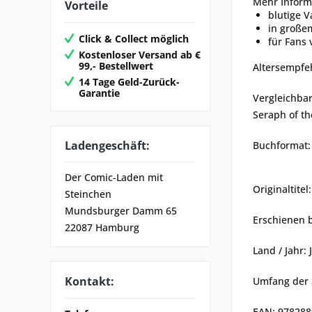
Mehr Inform
Vorteile
blutige 
in große
Click & Collect möglich
für Fans
Kostenloser Versand ab €
99,- Bestellwert
Altersempfe
14 Tage Geld-Zurück-
Garantie
Vergleichba
Seraph of th
Ladengeschäft:
Buchformat: 
Der Comic-Laden mit
Originaltite
Steinchen
Mundsburger Damm 65
Erschienen 
22087 Hamburg
Land / Jahr:
Kontakt:
Umfang der 
EAN: 97828