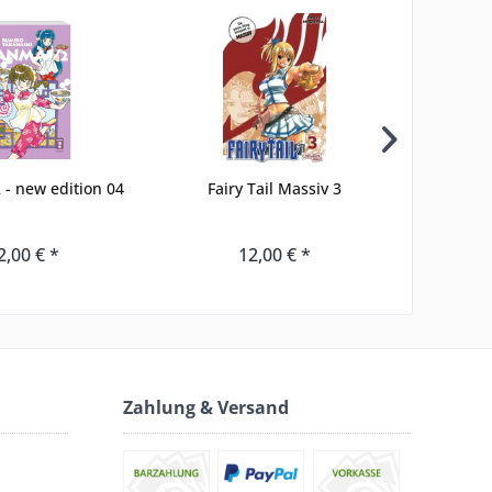
- new edition 04
Fairy Tail Massiv 3
MoMo – t
2,00 € *
12,00 € *
Zahlung & Versand