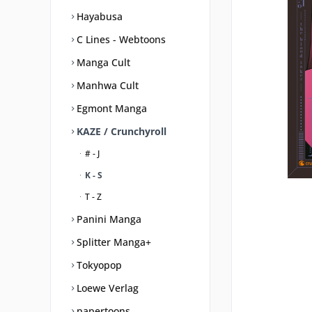
Hayabusa
C Lines - Webtoons
Manga Cult
Manhwa Cult
Egmont Manga
KAZE / Crunchyroll
# - J
K - S
T - Z
Panini Manga
Splitter Manga+
Tokyopop
Loewe Verlag
papertoons