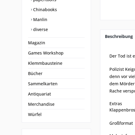
Chinabooks
Manlin
diverse
Beschreibung
Magazin
Games Workshop
Der Tod ist 
Klemmbausteine
Polizist Kei
Bücher
denn vor vie
Sammelkarten
dem Mörder s
Rache verspr
Antiquariat
Extras
Merchandise
Klappenbrosc
Würfel
Großformat