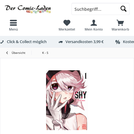
Menü
Merkzettel
Mein Konto
Warenkorb
Click & Collect möglich
Versandkosten 3,99 €
Kosten
Übersicht
K - S