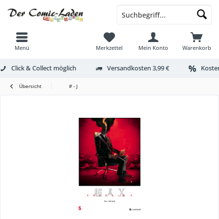
Menü
Merkzettel
Mein Konto
Warenkorb
Click & Collect möglich
Versandkosten 3,99 €
Kosten
Übersicht
# - J