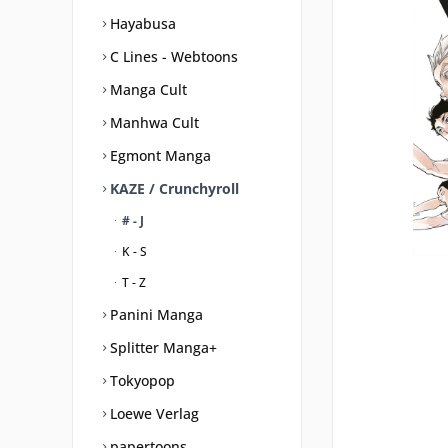
Hayabusa
C Lines - Webtoons
Manga Cult
Manhwa Cult
Egmont Manga
KAZE / Crunchyroll
# - J
K - S
T - Z
Panini Manga
Splitter Manga+
Tokyopop
Loewe Verlag
papertoons