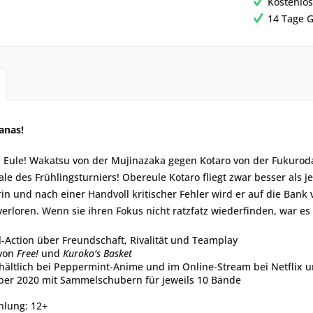
Kostenlos
14 Tage G
anas!
 Eule! Wakatsu von der Mujinazaka gegen Kotaro von der Fukuroda
nale des Frühlingsturniers! Obereule Kotaro fliegt zwar besser als j
n und nach einer Handvoll kritischer Fehler wird er auf die Bank v
erloren. Wenn sie ihren Fokus nicht ratzfatz wiederfinden, war e
l-Action über Freundschaft, Rivalität und Teamplay
 von
Free!
und
Kuroko's Basket
hältlich bei Peppermint-Anime und im Online-Stream bei Netflix
ober 2020 mit Sammelschubern für jeweils 10 Bände
hlung: 12+