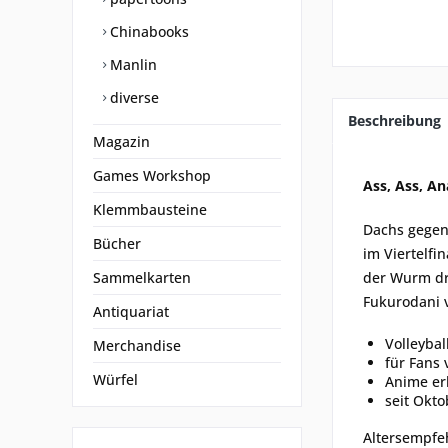
Chinabooks
Manlin
diverse
Beschreibung
Magazin
Games Workshop
Ass, Ass, An
Klemmbausteine
Dachs gegen
Bücher
im Viertelfi
Sammelkarten
der Wurm dri
Fukurodani v
Antiquariat
Volleybal
Merchandise
für Fans
Würfel
Anime er
seit Okt
Altersempfe