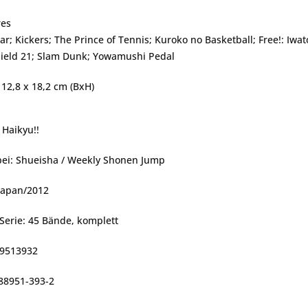
res
ar; Kickers; The Prince of Tennis; Kuroko no Basketball; Free!: I
hield 21; Slam Dunk; Yowamushi Pedal
12,8 x 18,2 cm (BxH)
: Haikyu!!
bei: Shueisha / Weekly Shonen Jump
 Japan/2012
Serie: 45 Bände, komplett
89513932
-88951-393-2