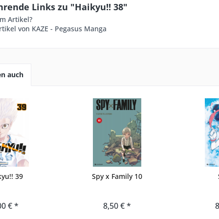
rende Links zu "Haikyu!! 38"
m Artikel?
rtikel von KAZE - Pegasus Manga
en auch
yu!! 39
Spy x Family 10
00 € *
8,50 € *
8