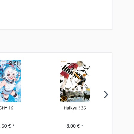
SHY 16
Haikyu!! 36
,50 € *
8,00 € *