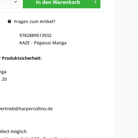
In den
Warenkorb
Fragen zum Artikel?
9782889513932
KAZE - Pegasus Manga
 Produktsicherheit:
nga
. 20
vertrieb@harpercollins.de
ollect möglich