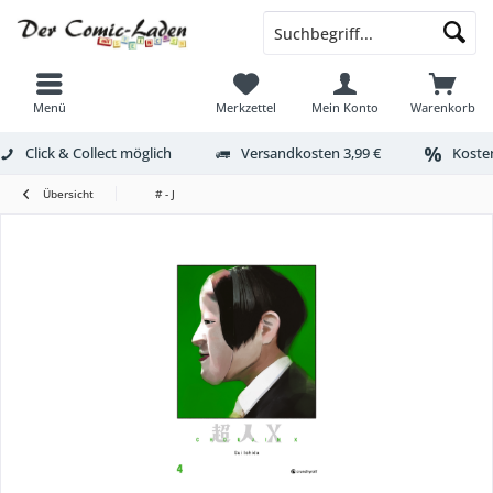
Menü
Merkzettel
Mein Konto
Warenkorb
Click & Collect möglich
Versandkosten 3,99 €
Kosten
Übersicht
# - J