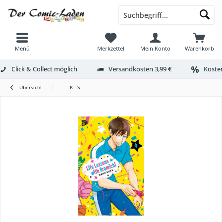
Menü
Merkzettel
Mein Konto
Warenkorb
Click & Collect möglich
Versandkosten 3,99 €
Kosten
Übersicht
K - S